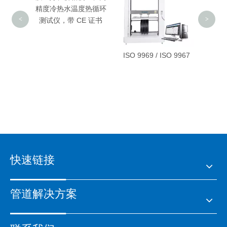
精度冷热水温度热循环
<
>
测试仪，带 CE 证书
质、便
ISO 9969 / ISO 9967
自动塑
度测试
 证书
快速链接
管道解决方案