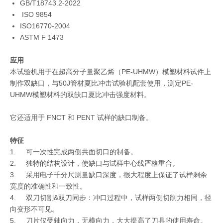
GB/T18743.2-2022
ISO 9854
ISO16770-2004
ASTM F 1473
应用
本试验机用于在超高分子量聚乙烯（PE-UHMW）模塑材料试件上
制作双缺口，与50J管材夏比冲击试验机配套使用，测定PE-
UHMW模塑材料的双缺口夏比冲击强度材料。
它还适用于 FNCT 和 PENT 试样的缺口制备。
特征
1. 可一次性完成两侧共面切口的制备。
2. 独特的结构设计，使缺口与试样中心线严格重合。
3. 采用电子千分尺测量缺口深度，很大程度上保证了试样剩余
宽度的准确性和一致性。
4. 双刀切割&双刀同步：冲口过程中，试样两侧切削力相同，径
向变形不可见。
5. 刀片仅受轴向力，无横向力，大大提高了刀具的使用寿命。