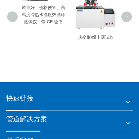
质量好、价格便宜、高
精度冷热水温度热循环
<
>
测试仪，带 CE 证书
热变形/维卡测试仪
环刚度
 证书
快速链接
管道解决方案