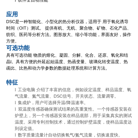
软件全自动性能
l
应用
DSC是一种智能化、小型化的热分析仪器，适用于
用于氧化诱导
时间（OIT）测试。
提供有机、无机、聚合物、矿物、石化产品、
纺织、医药等分析方法。图形放大、缩小等功能，界面友好，操作
方便。
可选功能
具有可选功能
物质的熔化、凝固、分解、化合、还原、氧化和结
晶
l
。具有方便的外延起始温度、热函变量、玻璃化转变温度、热
函比、比热和动力学参数的数据处理系统和计算方法。
特征
工业电脑
介绍了丰富的信息，例如设定温度、样品温度、氧
l
气流量、氮气流量、DSC信号、开关状态、流量调零。
集成炉，用户可选择升温/降温速率。
l
双温度传感器确保测试结果的高重复性。一个传感器安装在
l
炉壁上，另一个传感器安装在样品底部，用于采集真实的测试
温度。采用专利控制技术，通过控制炉壁温度，使样品温度达
到设定值。
数字质量流量计自动切换氧气/氮气流量，切换速度快。
l