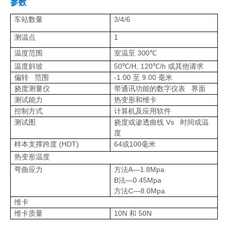
参数
车站数量
3/4/6
测温点
1
温度范围
室温至 300
℃
温度斜坡
50
/H
, 120
/h 或其他请求
℃
℃
偏转 范围
-1.00 至 9.00 毫米
挠度测量仪
带通讯功能的数字仪表 界面
测试能力
热变形和维卡
控制方式
计算机及应用软件
测试图
挠度或渗透曲线 Vs 时间或温
度
样本支撑跨度 (HDT)
64或100毫米
热变形温度
弯曲应力
方法A—1.8Mpa
B法—0.45Mpa
方法C—8.0Mpa
维卡
维卡质量
10N 和 50N