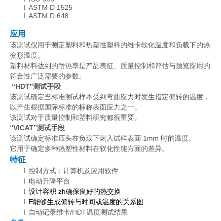
ASTM D 1525
l
ASTM D 648
l
应用
该测试仪用于测定塑料和热塑性塑料的维卡软化温度和负载下的热
变形温度。
塑料材料达到的耐热率是产品表征、质量控制和评估与预览应用的
符合性广泛需要的参数。
“HDT”测试手段
该测试确定当标准测试样本受到弯曲应力时发生指定偏转的温度，
以产生根据国际标准的标称表面应力之一。
该测试对于质量控制和塑料研究都很重要。
“VICAT”测试手段
该测试确定标准压头在负载下刺入试样表面 1mm 时的温度。
它用于确定多种热塑性材料在软化性能方面的差异。
特征
控制方式：计算机及应用软件
l
电动升降平台
l
设计容积
zh
确保良好的热交换
l
E
能够生成偏转与时间或温度的关系图
l
自动记录维卡/HDT温度测试结果
l