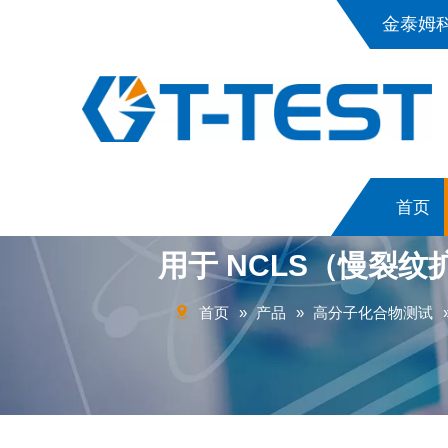
金泰姆
首页
用于 NCLS（慢裂纹
首页
»
产品
»
高分子化合物测试