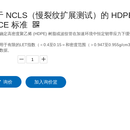
于 NCLS（慢裂纹扩展测试）的 HD
CE 标准
确定高密度聚乙烯 (HDPE) 树脂或波纹管在加速环境中恒定韧带应力下
用于有限的LET指数（＜0.4至0.15＝和密度范围（＞0.947至0.955
数据。
询价
加入询价篮