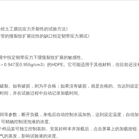
价聚烯烃土工膜抗应力开裂性的试验方法》
DPE 波纹管的慢裂纹扩展抗性的缺口恒定韧带应力测试》
速环境中恒定韧带应力下缓慢裂纹扩展的敏感性。
＞0.947至0.955g/cm3）的HDPE。它可能适用于其他材料，但目前
破裂。如有破损，则为不合格；如果没有破损，就是合格的。当达到设定
时间，并在试验过程中自动记录加载时间。
时间等参数，断开负载，来电后自动控制水温加热，达到设定温度，自动
，可精确控制浸泡液的浓度。
每个样品架可独立控制装卸。安装好样本并加载后，点击屏幕上的加载按钮
蒸气的蒸发，影响试验液的浓度。