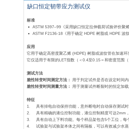
缺口恒定韧带应力测试仪
标准
ASTM 5397–99《采用缺口恒定拉伸载荷试验评
ASTM F2136-18《用于确定 HDPE 树脂或 H
应用
它用于确定高密度聚乙烯 (HDPE) 树脂或波纹管在加
它仅适用于有限的LET指数（＜0.4至0.15＝和密度范围（
测试方法
脆性转变时间测定方法：
用于判定试件是否在设定时间内
脆性转变时间测量方法：
用于测量试件断裂时的恒定加载
特征
1. 具有掉电自动保持功能，意外断电时自动保存测试
2. 具有精确的液位控制功能，液位控制精度可达2mm
3. 具有自动上下料功能。每个样品架包含5个工位，
4. 试验架与试验架本体之间有隔板，可以有效减少水