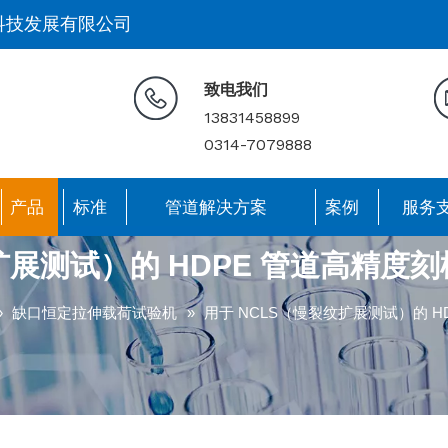
科技发展有限公司
致电我们
13831458899
0314-7079888
产品
标准
管道解决方案
案例
服务
扩展测试）的 HDPE 管道高精度刻
»
缺口恒定拉伸载荷试验机
»
用于 NCLS（慢裂纹扩展测试）的 H