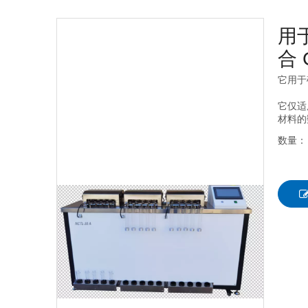
用
合 
它用于
它仅适
材料的
数量：