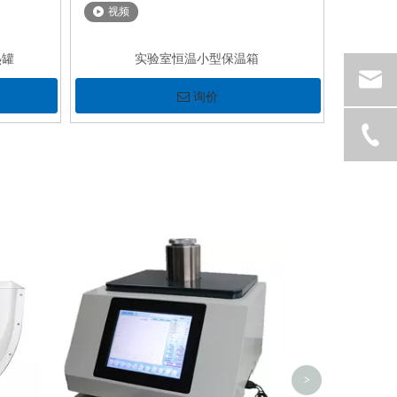
视频
热罐
实验室恒温小型保温箱
询价
ISO 926
>