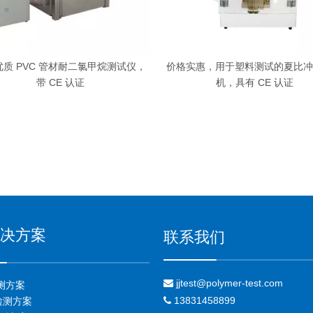
C 管材耐二氯甲烷测试仪，
价格实惠，用于塑料测试的夏比冲击试验
带 CE 认证
机，具有 CE 认证
决方案
联系我们
jjtest@polymer-test.com

测方案
13831458899

检测方案