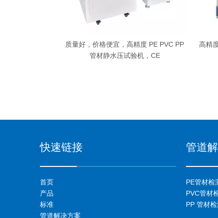
E PP 管道压力测试
浴
质量好，价格便宜，高精度 PE PVC PP
高精度
管材静水压试验机，CE
快速链接
管道解
首页
PE管材检
产品
PVC管材
标准
PP 管材
管道解决方案