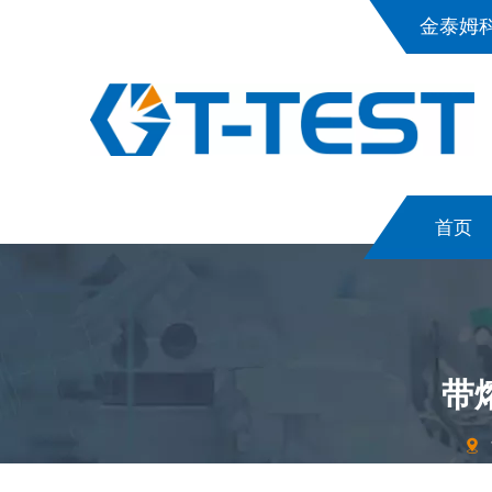
金泰姆
首页
带