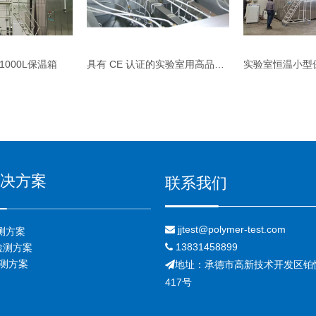
000L保温箱
具有 CE 认证的实验室用高品质保温箱
实验室恒温小型
决方案
联系我们
jjtest@polymer-test.com

测方案
13831458899

检测方案
检测方案
地址：承德市高新技术开发区铂

417号