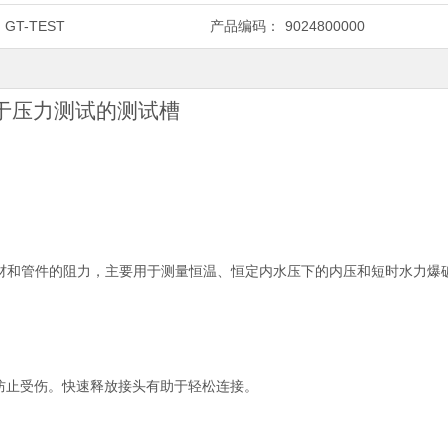
GT-TEST
产品编码：
9024800000
于压力测试的测试槽
B塑料管材和管件的阻力，主要用于测量恒温、恒定内水压下的内压和短时水力爆
防止受伤。快速释放接头有助于轻松连接。
。