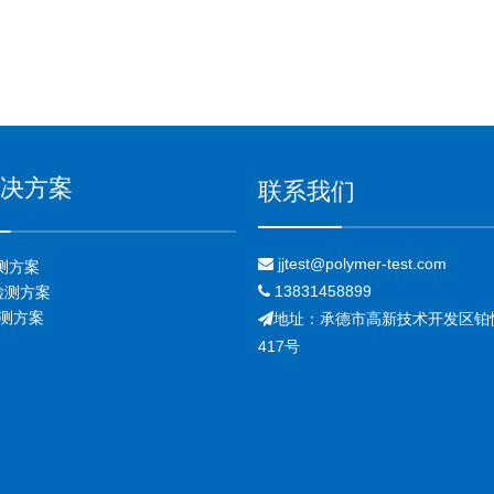
决方案
联系我们
jjtest@polymer-test.com

测方案
13831458899

检测方案
检测方案
地址：承德市高新技术开发区铂

417号