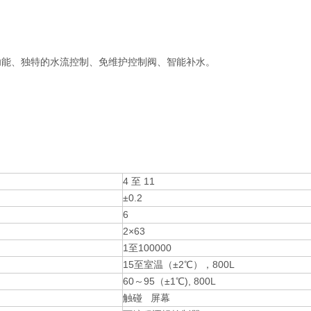
功能、独特的水流控制、免维护控制阀、智能补水。
4 至 11
±0.2
6
2×63
1至100000
15至室温（±2℃），800L
60～95（±1℃), 800L
触碰 屏幕