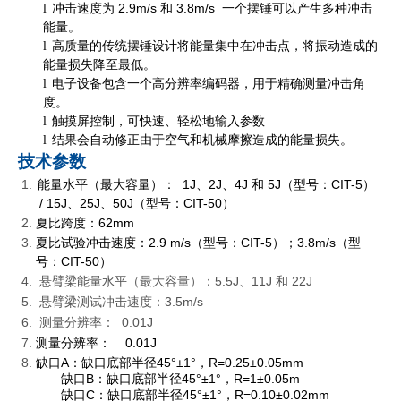
冲击速度为 2.9m/s 和 3.8m/s 一个摆锤可以产生多种冲击
l
能量。
高质量的传统摆锤设计将能量集中在冲击点，将振动造成的
l
能量损失降至最低。
电子设备包含一个高分辨率编码器，用于精确测量冲击角
l
度。
触摸屏控制，可快速、轻松地输入参数
l
结果会自动修正由于空气和机械摩擦造成的能量损失。
l
技术参数
能量水平（最大容量）： 1J、2J、4J 和 5J（型号：CIT-5）
/ 15J、25J、50J（型号：CIT-50）
夏比跨度：62mm
夏比试验冲击速度：2.9 m/s（型号：CIT-5）；3.8m/s（型
号：CIT-50）
悬臂梁能量水平（最大容量）：5.5J、11J 和 22J
悬臂梁测试冲击速度：3.5m/s
测量分辨率： 0.01J
测量分辨率： 0.01J
缺口A：缺口底部半径45°±1°，R=0.25±0.05mm
缺口B：缺口底部半径45°±1°，R=1±0.05m
缺口C：缺口底部半径45°±1°，R=0.10±0.02mm