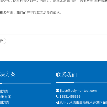
缩空气，使塑料管达到一定的压力。高压泵泄漏问题，需要检查
塑料管
机
多年来，我们的产品以其高品质而闻名。
仪
决方案
联系我们
jjtest@polymer-test.com

测方案
13831458899

检测方案
检测方案
地址：承德市高新技术开发区铂
