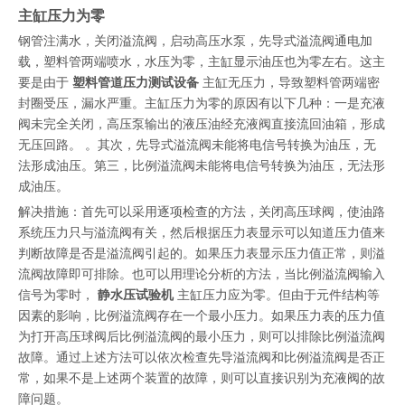
主缸压力为零
钢管注满水，关闭溢流阀，启动高压水泵，先导式溢流阀通电加
载，塑料管两端喷水，水压为零，主缸显示油压也为零左右。这主
要是由于
塑料管道压力测试设备
主缸无压力，导致塑料管两端密
封圈受压，漏水严重。主缸压力为零的原因有以下几种：一是充液
阀未完全关闭，高压泵输出的液压油经充液阀直接流回油箱，形成
无压回路。 。其次，先导式溢流阀未能将电信号转换为油压，无
法形成油压。第三，比例溢流阀未能将电信号转换为油压，无法形
成油压。
解决措施：首先可以采用逐项检查的方法，关闭高压球阀，使油路
系统压力只与溢流阀有关，然后根据压力表显示可以知道压力值来
判断故障是否是溢流阀引起的。如果压力表显示压力值正常，则溢
流阀故障即可排除。也可以用理论分析的方法，当比例溢流阀输入
信号为零时，
静水压试验机
主缸压力应为零。但由于元件结构等
因素的影响，比例溢流阀存在一个最小压力。如果压力表的压力值
为打开高压球阀后比例溢流阀的最小压力，则可以排除比例溢流阀
故障。通过上述方法可以依次检查先导溢流阀和比例溢流阀是否正
常，如果不是上述两个装置的故障，则可以直接识别为充液阀的故
障问题。