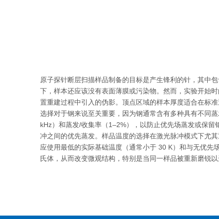
["facebook","twitter","line","wechat","linkedin","pinterest",
原子探针断层扫描样品制备的目标是产生锋利的针，其中包含样
下，样本还应该没有表面薄膜或污染物。然而，实验开始时
置重建过程中引入的伪影。顶点区域的样本厚度适合在标准
选择对于钢来说至关重要，因为钢通常含有多种具有不同蒸发场的元
kHz）和蒸发/收集率（1–2%），以防止优先场蒸发或
冲之间的优先蒸发。样品温度的选择在激光脉冲模式下尤其
应使用最低的实际基础温度（通常小于 30 K）和与无
氏体，从而改变微观结构，特别是当同一样品被重新磨锐以