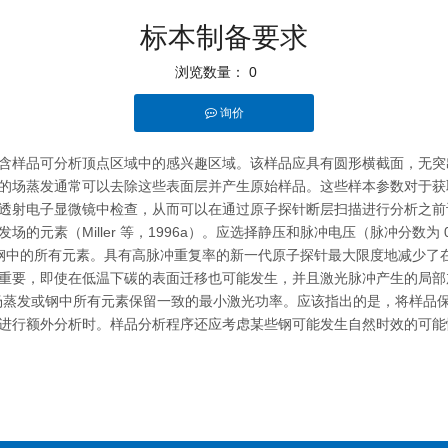
标本制备要求
浏览数量：
0
询价
"whatsapp"]
品可分析顶点区域中的感兴趣区域。该样品应具有圆形横截面，无突出物，端
的场蒸发通常可以去除这些表面层并产生原始样品。这些样本参数对于获
透射电子显微镜中检查，从而可以在通过原子探针断层扫描进行分析之前
素（Miller 等，1996a）。应选择静压和脉冲电压（脉冲分数为 0.
保留钢中的所有元素。具有高脉冲重复率的新一代原子探针最大限度地减少
重要，即使在低温下碳的表面迁移也可能发生，并且激光脉冲产生的局部
优先场蒸发或钢中所有元素保留一致的最小激光功率。应该指出的是，将样
进行额外分析时。样品分析程序还应考虑某些钢可能发生自然时效的可能